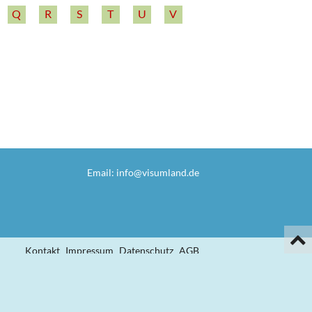
Q
R
S
T
U
V
Email:
info@visumland.de

Kontakt
Impressum
Datenschutz
AGB