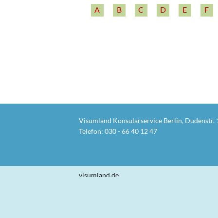
A
B
C
D
E
F
Visumland Konsularservice Berlin, Dudenstr. 
Telefon:
030 - 66 40 12 47
visumland.de