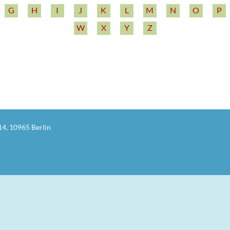
G
H
I
J
K
L
M
N
O
P
W
X
Y
Z
14, 10965 Berlin