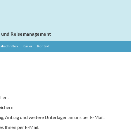
e
und Reisemanagement
abschriften
Kurier
Kontakt
suchen

llen.
eichern
ng, Antrag und weitere Unterlagen an uns per E-Mail.
es Ihnen per E-Mail.