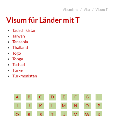
Visumland
Visa
Visum T
suchen
Start
Visum für Länder mit T
Legalisierung

Tadschikistan
Visa
Taiwan
Tansania
Übersetzung
Thailand
Togo
Notarabschriften
Tonga
Kurier
Tschad
Türkei
Kontakt
Turkmenistan

A
B
C
D
E
F
G
H
I
J
K
L
M
N
O
P
Q
R
S
T
U
V
W
X