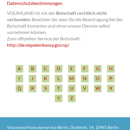
Datenschutzbestimmungen
.
VISUMLAND ist mit der
Botschaft rechtlich nicht
verbunden
.
Beachten Sie, dass Sie die Beantragung bei der
Botschaft kostenlos und ohne unsere Dienste selbst
vornehmen können.
Zum offiziellen Service der Botschaft:
http:/­/­de.nepalembassy.gov.np/­
A
B
C
D
E
F
G
H
I
J
K
L
M
N
O
P
Q
R
S
T
U
V
W
X
Y
Z
Visumland Konsularservice Berlin, Dudenstr. 14, 10965 Berlin