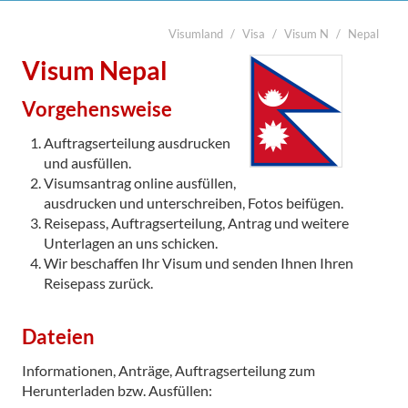
Visumland
Visa
Visum N
Nepal
suchen
Start
Visum Nepal
Legalisierung

Vorgehensweise
Visa
Auftragserteilung ausdrucken
Übersetzung
und ausfüllen.
Visumsantrag online ausfüllen,
Notarabschriften
ausdrucken und unterschreiben, Fotos beifügen.
Reisepass, Auftragserteilung, Antrag und weitere
Kurier
Unterlagen an uns schicken.
Kontakt
Wir beschaffen Ihr Visum und senden Ihnen Ihren
Reisepass zurück.

Dateien
Informationen, Anträge, Auftragserteilung zum
Herunterladen bzw. Ausfüllen: