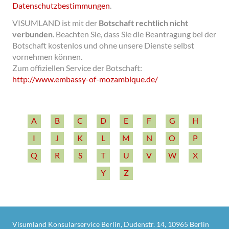
Datenschutzbestimmungen
.
VISUMLAND ist mit der
Botschaft rechtlich nicht
verbunden
.
Beachten Sie, dass Sie die Beantragung bei der
Botschaft kostenlos und ohne unsere Dienste selbst
vornehmen können.
Zum offiziellen Service der Botschaft:
http:/­/­www.embassy-­of-­mozambique.de/­
A
B
C
D
E
F
G
H
I
J
K
L
M
N
O
P
Q
R
S
T
U
V
W
X
Y
Z
Visumland Konsularservice Berlin, Dudenstr. 14, 10965 Berlin