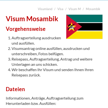
Visumland
Visa
Visum M
Mosambik
suchen
Start
Visum Mosambik
Legalisierung

Vorgehensweise
Visa
Auftragserteilung ausdrucken
Übersetzung
und ausfüllen.
Visumsantrag online ausfüllen, ausdrucken und
Notarabschriften
unterschreiben, Fotos beifügen.
Reisepass, Auftragserteilung, Antrag und weitere
Kurier
Unterlagen an uns schicken.
Kontakt
Wir beschaffen Ihr Visum und senden Ihnen Ihren
Reisepass zurück.

Dateien
Informationen, Anträge, Auftragserteilung zum
Herunterladen bzw. Ausfüllen: