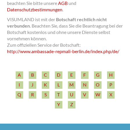
beachten Sie bitte unsere
AGB
und
Datenschutzbestimmungen
.
VISUMLAND ist mit der
Botschaft rechtlich nicht
verbunden
.
Beachten Sie, dass Sie die Beantragung bei der
Botschaft kostenlos und ohne unsere Dienste selbst
vornehmen können.
Zum offiziellen Service der Botschaft:
http:/­/­www.ambassade-­repmali-­berlin.de/­index.php/­de/­
A
B
C
D
E
F
G
H
I
J
K
L
M
N
O
P
Q
R
S
T
U
V
W
X
Y
Z