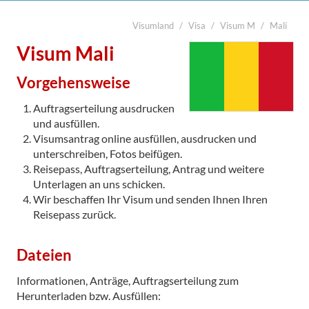
Visumland
Visa
Visum M
Mali
suchen
Start
Visum Mali
Legalisierung

Vorgehensweise
Visa
Auftragserteilung ausdrucken
Übersetzung
und ausfüllen.
Visumsantrag online ausfüllen, ausdrucken und
Notarabschriften
unterschreiben, Fotos beifügen.
Reisepass, Auftragserteilung, Antrag und weitere
Kurier
Unterlagen an uns schicken.
Kontakt
Wir beschaffen Ihr Visum und senden Ihnen Ihren
Reisepass zurück.

Dateien
Informationen, Anträge, Auftragserteilung zum
Herunterladen bzw. Ausfüllen: