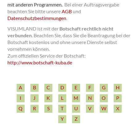
mit anderen Programmen.
Bei einer Auftragsvergabe
beachten Sie bitte unsere
AGB
und
Datenschutzbestimmungen
.
VISUMLAND ist mit der
Botschaft rechtlich nicht
verbunden
.
Beachten Sie, dass Sie die Beantragung bei der
Botschaft kostenlos und ohne unsere Dienste selbst
vornehmen können.
Zum offiziellen Service der Botschaft:
http:/­/­www.botschaft-­kuba.de
A
B
C
D
E
F
G
H
I
J
K
L
M
N
O
P
Q
R
S
T
U
V
W
X
Y
Z