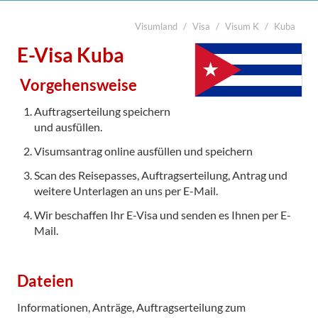
Visumland
Visa
Visum K
Kuba
suchen
Start
E-Visa Kuba
Legalisierung

Vorgehensweise
Visa
Auftragserteilung speichern
Übersetzung
und ausfüllen.
Notarabschriften
Visumsantrag online ausfüllen und speichern
Kurier
Scan des Reisepasses, Auftragserteilung, Antrag und
weitere Unterlagen an uns per E-Mail.
Kontakt
Wir beschaffen Ihr E-Visa und senden es Ihnen per E-
Mail.

Dateien
Informationen, Anträge, Auftragserteilung zum