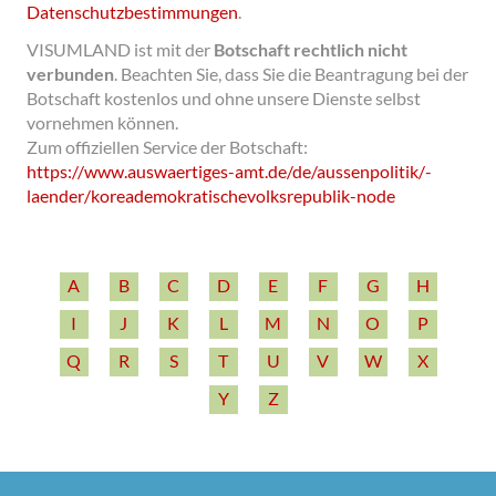
Datenschutzbestimmungen
.
VISUMLAND ist mit der
Botschaft rechtlich nicht
verbunden
.
Beachten Sie, dass Sie die Beantragung bei der
Botschaft kostenlos und ohne unsere Dienste selbst
vornehmen können.
Zum offiziellen Service der Botschaft:
https:/­/­www.auswaertiges-­amt.de/­de/­aussenpolitik/­
laender/­koreademokratischevolksrepublik-­node
A
B
C
D
E
F
G
H
I
J
K
L
M
N
O
P
Q
R
S
T
U
V
W
X
Y
Z