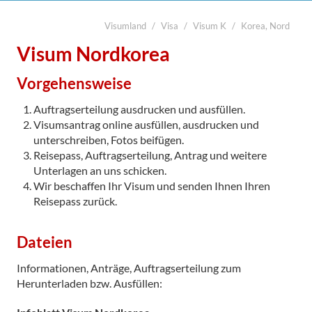
Visumland
Visa
Visum K
Korea, Nord
suchen
Start
Visum Nordkorea
Legalisierung

Vorgehensweise
Visa
Auftragserteilung ausdrucken und ausfüllen.
Übersetzung
Visumsantrag online ausfüllen, ausdrucken und
unterschreiben, Fotos beifügen.
Notarabschriften
Reisepass, Auftragserteilung, Antrag und weitere
Unterlagen an uns schicken.
Kurier
Wir beschaffen Ihr Visum und senden Ihnen Ihren
Kontakt
Reisepass zurück.

Dateien
Informationen, Anträge, Auftragserteilung zum
Herunterladen bzw. Ausfüllen: