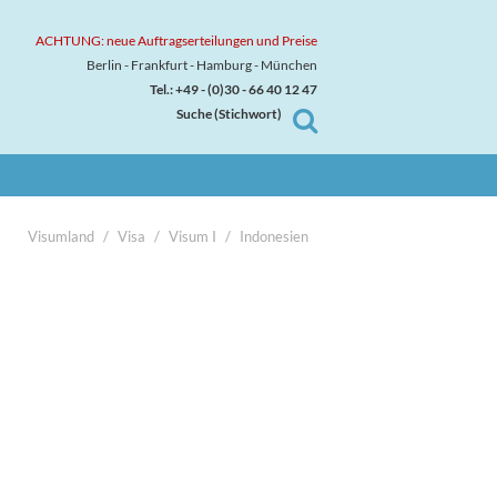
ACHTUNG: neue Auftragserteilungen und Preise
Berlin - Frankfurt - Hamburg - München
Tel.: +49 - (0)30 - 66 40 12 47
Suche (Stichwort)

Visumland
Visa
Visum I
Indonesien