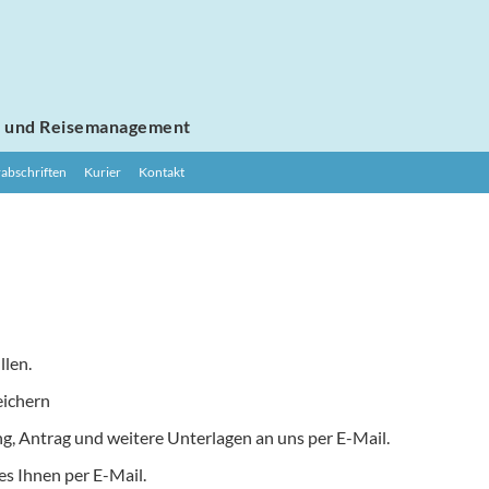
e
und Reisemanagement
abschriften
Kurier
Kontakt
suchen

llen.
eichern
ng, Antrag und weitere Unterlagen an uns per E-Mail.
es Ihnen per E-Mail.