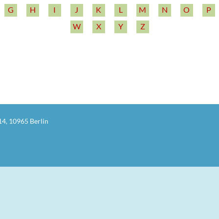
G
H
I
J
K
L
M
N
O
P
W
X
Y
Z
14, 10965 Berlin