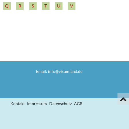
Q
R
S
T
U
V
Email:
info@visumland.de

Kontakt
Impressum
Datenschutz
AGB