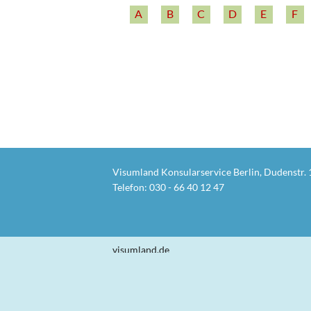
A
B
C
D
E
F
Visumland Konsularservice Berlin, Dudenstr. 
Telefon:
030 - 66 40 12 47
visumland.de