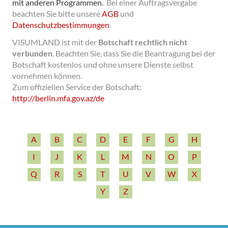
mit anderen Programmen.
Bei einer Auftragsvergabe
beachten Sie bitte unsere
AGB
und
Datenschutzbestimmungen
.
VISUMLAND ist mit der
Botschaft rechtlich nicht
verbunden
.
Beachten Sie, dass Sie die Beantragung bei der
Botschaft kostenlos und ohne unsere Dienste selbst
vornehmen können.
Zum offiziellen Service der Botschaft:
http:/­/­berlin.mfa.gov.az/­de
A
B
C
D
E
F
G
H
I
J
K
L
M
N
O
P
Q
R
S
T
U
V
W
X
Y
Z