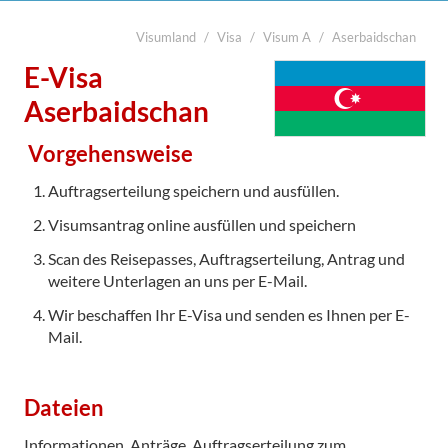
Visumland
Visa
Visum A
Aserbaidschan
suchen
Start
E-Visa
Legalisierung

Aserbaidschan
Visa
Vorgehensweise
Übersetzung
Auftragserteilung speichern und ausfüllen.
Notarabschriften
Visumsantrag online ausfüllen und speichern
Kurier
Scan des Reisepasses, Auftragserteilung, Antrag und
weitere Unterlagen an uns per E-Mail.
Kontakt
Wir beschaffen Ihr E-Visa und senden es Ihnen per E-
Mail.

Dateien
Informationen, Anträge, Auftragserteilung zum