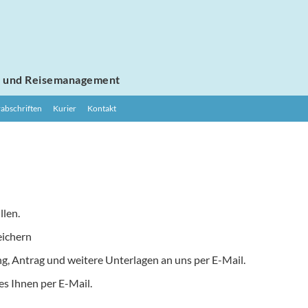
e
und Reisemanagement
abschriften
Kurier
Kontakt
suchen

llen.
eichern
ng, Antrag und weitere Unterlagen an uns per E-Mail.
es Ihnen per E-Mail.