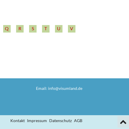
Q
R
S
T
U
V
Email:
info@visumland.de
Kontakt
Impressum
Datenschutz
AGB
