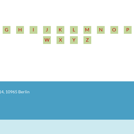
G
H
I
J
K
L
M
N
O
P
W
X
Y
Z
14, 10965 Berlin