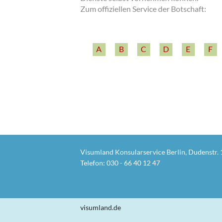
Zum offiziellen Service der Botschaft:
A
B
C
D
E
F
Visumland Konsularservice Berlin, Dudenstr. 
Telefon:
030 - 66 40 12 47
visumland.de