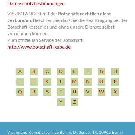
Datenschutzbestimmungen
.
VISUMLAND ist mit der
Botschaft rechtlich nicht
verbunden
.
Beachten Sie, dass Sie die Beantragung bei der
Botschaft kostenlos und ohne unsere Dienste selbst
vornehmen können.
Zum offiziellen Service der Botschaft:
http:/­/­www.botschaft-­kuba.de
A
B
C
D
E
F
G
H
I
J
K
L
M
N
O
P
Q
R
S
T
U
V
W
X
Y
Z
Visumland Konsularservice Berlin, Dudenstr. 14, 10965 Berlin