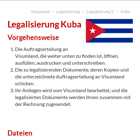
Visumland
Legalisierung
Legalisierung K
Kuba
suchen
Start
Legalisierung Kuba
Legalisierung

Vorgehensweise
Visa
Die Auftragserteilung an
Übersetzung
Visumland, die weiter unten zu finden ist, öffnen,
ausfüllen, ausdrucken und unterschreiben.
Notarabschriften
Die zu legalisierenden Dokumente, deren Kopien und
die unterzeichnete Auftragserteilung an Visumland
Kurier
schicken.
Kontakt
Ihr Anliegen wird vom Visumland bearbeitet, und die
legalisierten Dokumente werden Ihnen zusammen mit
der Rechnung zugesendet.

Dateien