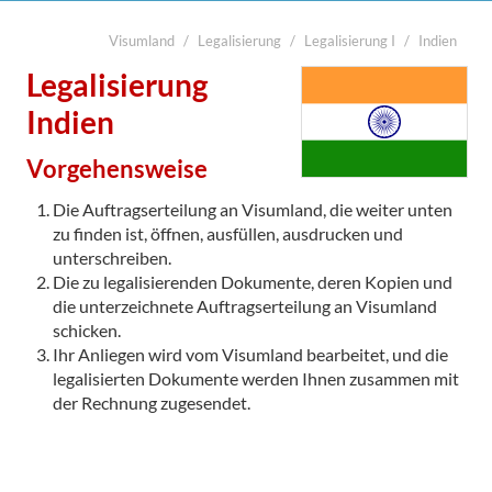
Visumland
Legalisierung
Legalisierung I
Indien
suchen
Start
Legalisierung
Legalisierung

Indien
Visa
Vorgehensweise
Übersetzung
Die Auftragserteilung an Visumland, die weiter unten
Notarabschriften
zu finden ist, öffnen, ausfüllen, ausdrucken und
unterschreiben.
Kurier
Die zu legalisierenden Dokumente, deren Kopien und
die unterzeichnete Auftragserteilung an Visumland
Kontakt
schicken.
Ihr Anliegen wird vom Visumland bearbeitet, und die

legalisierten Dokumente werden Ihnen zusammen mit
der Rechnung zugesendet.