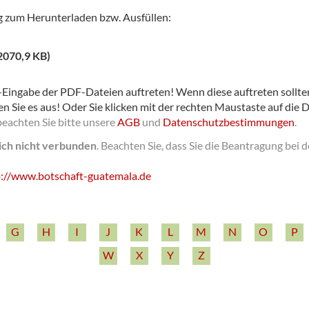
g zum Herunterladen bzw. Ausfüllen:
2070,9 KB)
Eingabe der PDF-Dateien auftreten! Wenn diese auftreten sollten,
en Sie es aus! Oder Sie klicken mit der rechten Maustaste auf die 
beachten Sie bitte unsere
AGB
und
Datenschutzbestimmungen
.
lich nicht verbunden
.
Beachten Sie, dass Sie die Beantragung bei 
:/­/­www.botschaft-­guatemala.de
G
H
I
J
K
L
M
N
O
P
W
X
Y
Z