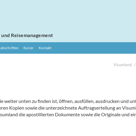
e
und Reisemanagement
abschriften
Kurier
Kontakt
Visumland
suchen

e weiter unten zu finden ist, öffnen, ausfüllen, ausdrucken und un
eren Kopien sowie die unterzeichnete Auftragserteilung an Visum
isumland die apostillierten Dokumente sowie die Originale und e