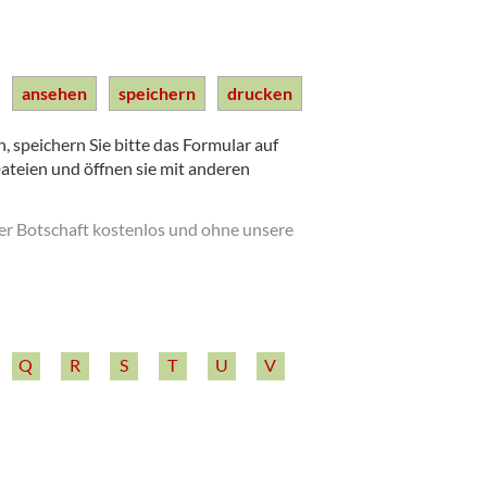
ansehen
speichern
drucken
 speichern Sie bitte das Formular auf
Dateien und öffnen sie mit anderen
der Botschaft kostenlos und ohne unsere
Q
R
S
T
U
V